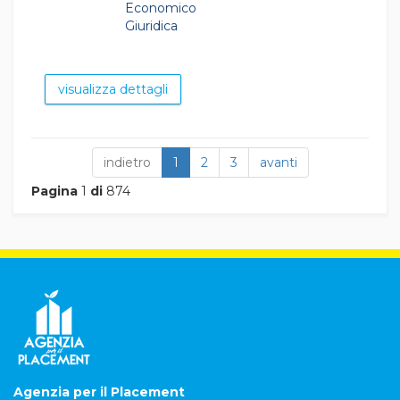
Economico
Giuridica
visualizza dettagli
indietro
1
2
3
avanti
Pagina
1
di
874
Agenzia per il Placement