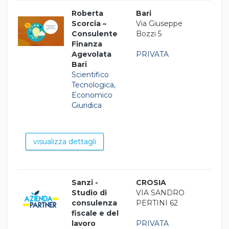
Roberta
Bari
Scorcia –
Via Giuseppe
Consulente
Bozzi 5
Finanza
Agevolata
PRIVATA
Bari
Scientifico
Tecnologica,
Economico
Giuridica
visualizza dettagli
Sanzi -
CROSIA
Studio di
VIA SANDRO
consulenza
PERTINI 62
fiscale e del
lavoro
PRIVATA