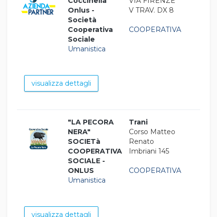
Coccinella"
VIA FIRENZE
Onlus -
V TRAV. DX 8
Società
Cooperativa
COOPERATIVA
Sociale
Umanistica
visualizza dettagli
"LA PECORA
Trani
NERA"
Corso Matteo
SOCIETà
Renato
COOPERATIVA
Imbriani 145
SOCIALE -
ONLUS
COOPERATIVA
Umanistica
visualizza dettagli