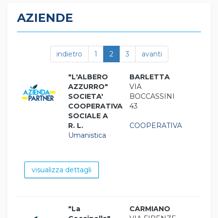
AZIENDE
indietro
1
2
3
avanti
"L'ALBERO
BARLETTA
AZZURRO"
VIA
SOCIETA'
BOCCASSINI
COOPERATIVA
43
SOCIALE A
R. L.
COOPERATIVA
Umanistica
visualizza dettagli
"La
CARMIANO