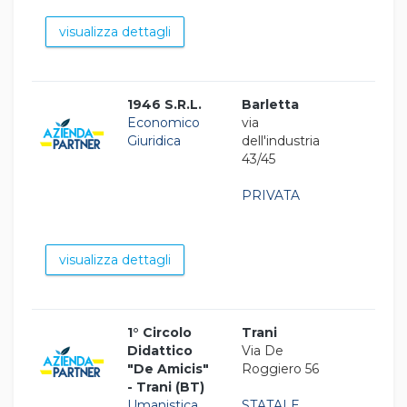
visualizza dettagli
1946 S.R.L.
Barletta
Economico
via
Giuridica
dell'industria
43/45
PRIVATA
visualizza dettagli
1° Circolo
Trani
Didattico
Via De
"De Amicis"
Roggiero 56
- Trani (BT)
Umanistica
STATALE