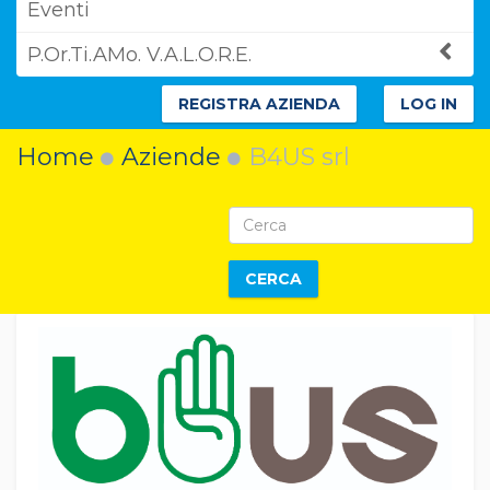
Eventi
P.Or.Ti.AMo. V.A.L.O.R.E.
REGISTRA AZIENDA
LOG IN
Home
Aziende
B4US srl
CERCA