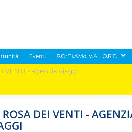
rtunità
Eventi
P.Or.Ti.AMo. V.A.L.O.R.E.
 VENTI - agenzia viaggi
 ROSA DEI VENTI - AGENZI
AGGI