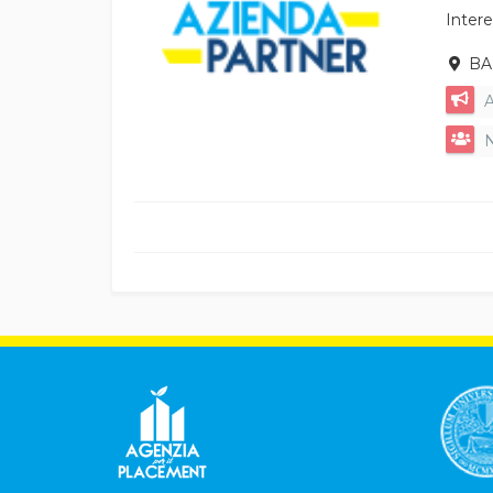
Interes
BAR
A
N