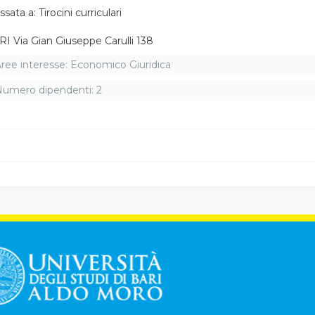
sata a: Tirocini curriculari
I Via Gian Giuseppe Carulli 138
ree interesse: Economico Giuridica
umero dipendenti: 2