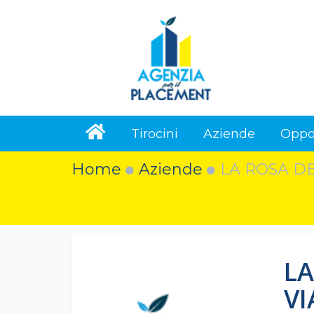
Tirocini
Aziende
Oppo
Home
Aziende
LA ROSA DEI
LA
VI