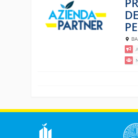
P
DE
PE
BAR
A
N