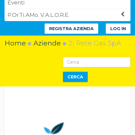
Eventi
P.Or.Ti.AMo. V.A.L.O.R.E.
REGISTRA AZIENDA
LOG IN
Home
Aziende
2i Rete Gas SpA
CERCA