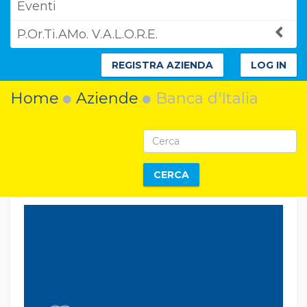
Eventi
P.Or.Ti.AMo. V.A.L.O.R.E.
REGISTRA AZIENDA
LOG IN
Home
Aziende
Banca d'Italia
CERCA