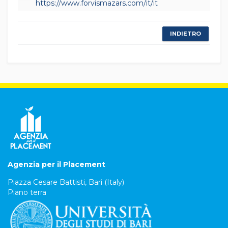
https://www.forvismazars.com/it/it
INDIETRO
Agenzia per il Placement
Piazza Cesare Battisti, Bari (Italy)
Piano terra