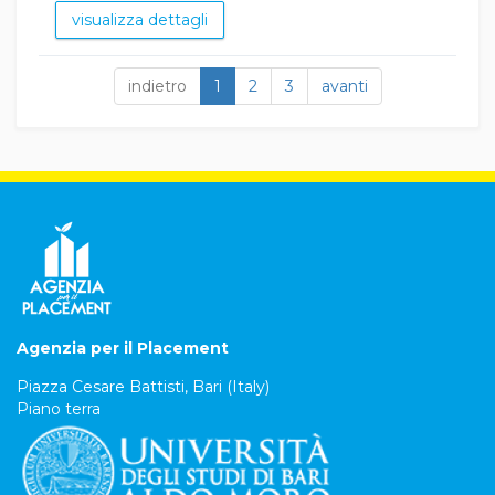
visualizza dettagli
indietro
1
2
3
avanti
Agenzia per il Placement
Piazza Cesare Battisti, Bari (Italy)
Piano terra